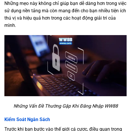
Những mẹo này không chỉ giúp bạn dễ dàng hơn trong việc
sử dụng nền tảng mà còn mang đến cho bạn nhiều tiện ích
thú vị và hiệu quả hơn trong các hoạt động giải trí của
mình.
Những Vấn Đề Thường Gặp Khi Đăng Nhập WW88
Kiểm Soát Ngân Sách
Trước khi bạn bước vào thế giới cá cược, điều quan trọng