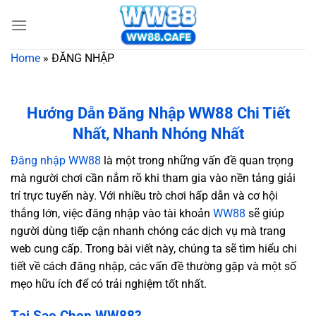
Bỏ
qua
nội
Home
»
ĐĂNG NHẬP
dung
Hướng Dẫn Đăng Nhập WW88 Chi Tiết
Nhất, Nhanh Nhóng Nhất
Đăng nhập WW88
là một trong những vấn đề quan trọng
mà người chơi cần nắm rõ khi tham gia vào nền tảng giải
trí trực tuyến này. Với nhiều trò chơi hấp dẫn và cơ hội
thắng lớn, việc đăng nhập vào tài khoản
WW88
sẽ giúp
người dùng tiếp cận nhanh chóng các dịch vụ mà trang
web cung cấp. Trong bài viết này, chúng ta sẽ tìm hiểu chi
tiết về cách đăng nhập, các vấn đề thường gặp và một số
mẹo hữu ích để có trải nghiệm tốt nhất.
Tại Sao Chọn WW88?