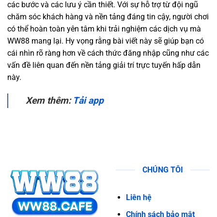
các bước và các lưu ý cần thiết. Với sự hỗ trợ từ đội ngũ
chăm sóc khách hàng và nền tảng đáng tin cậy, người chơi
có thể hoàn toàn yên tâm khi trải nghiệm các dịch vụ mà
WW88 mang lại. Hy vọng rằng bài viết này sẽ giúp bạn có
cái nhìn rõ ràng hơn về cách thức đăng nhập cũng như các
vấn đề liên quan đến nền tảng giải trí trực tuyến hấp dẫn
này.
Xem thêm:
Tải app
CHÚNG TÔI
Liên hệ
Chính sách bảo mật