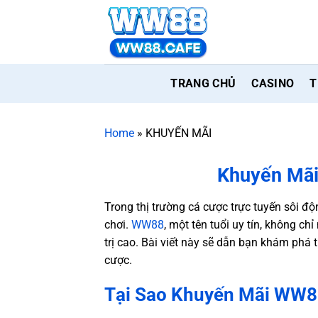
Bỏ
qua
nội
dung
TRANG CHỦ
CASINO
T
Home
»
KHUYẾN MÃI
Khuyến Mãi
Trong thị trường cá cược trực tuyến sôi độ
chơi.
WW88
, một tên tuổi uy tín, không c
trị cao. Bài viết này sẽ dẫn bạn khám phá
cược.
Tại Sao Khuyến Mãi WW8