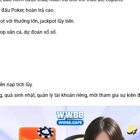
 đấu Poker, hoàn trả cao.
t với thưởng lớn, jackpot lũy tiến.
op săn cá, dự đoán xổ số.
.
ền nạp tích lũy.
, quà sinh nhật, quản lý tài khoản riêng, mời tham gia sự kiện đ