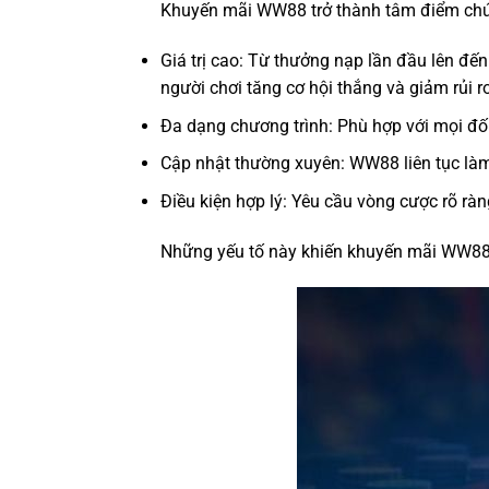
Khuyến mãi WW88 trở thành tâm điểm chú 
Giá trị cao: Từ thưởng nạp lần đầu lên đế
người chơi tăng cơ hội thắng và giảm rủi ro
Đa dạng chương trình: Phù hợp với mọi đối 
Cập nhật thường xuyên: WW88 liên tục làm 
Điều kiện hợp lý: Yêu cầu vòng cược rõ ràn
Những yếu tố này khiến khuyến mãi WW88 tr