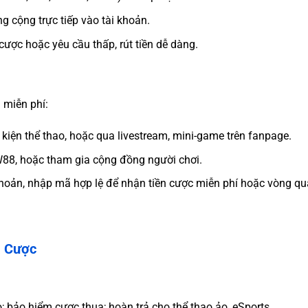
g cộng trực tiếp vào tài khoản.
cược hoặc yêu cầu thấp, rút tiền dễ dàng.
 miễn phí:
 kiện thể thao, hoặc qua livestream, mini-game trên fanpage.
W88, hoặc tham gia cộng đồng người chơi.
hoản, nhập mã hợp lệ để nhận tiền cược miễn phí hoặc vòng qua
á Cược
 bảo hiểm cược thua; hoàn trả cho thể thao ảo, eSports.