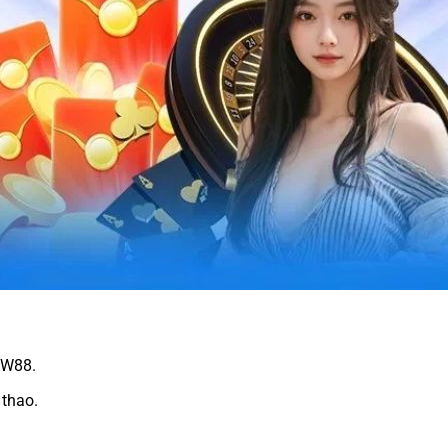
WW88.
 thao.