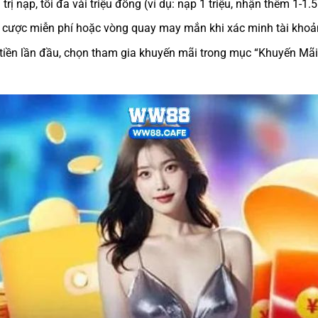
nạp, tối đa vài triệu đồng (ví dụ: nạp 1 triệu, nhận thêm 1-1.5 
n cược miễn phí hoặc vòng quay may mắn khi xác minh tài khoả
iền lần đầu, chọn tham gia khuyến mãi trong mục “Khuyến Mãi