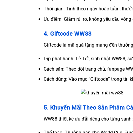
Thời gian: Tính theo ngày hoặc tuần, thưởn
Ưu điểm: Giảm rủi ro, không yêu cầu vòng 
4. Giftcode WW88
Giftcode là mã quà tặng mang đến thưởng
Dịp phát hành: Lễ Tết, sinh nhật WW88, sự
Cách săn: Theo dõi trang chủ, fanpage W
Cách dùng: Vào mục “Giftcode” trong tài k
5. Khuyến Mãi Theo Sản Phẩm C
WW88 thiết kế ưu đãi riêng cho từng sảnh:
Thể thao: Thưởng nạp cho World Cup, Euro;