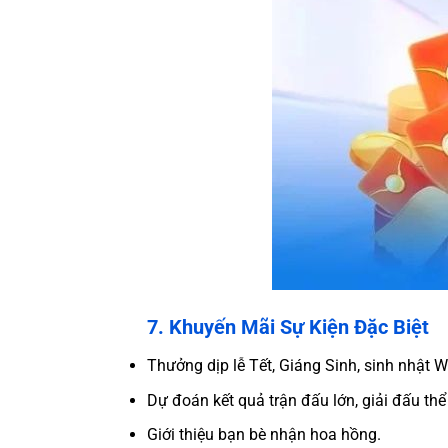
7. Khuyến Mãi Sự Kiện Đặc Biệt
Thưởng dịp lễ Tết, Giáng Sinh, sinh nhật 
Dự đoán kết quả trận đấu lớn, giải đấu thể
Giới thiệu bạn bè nhận hoa hồng.