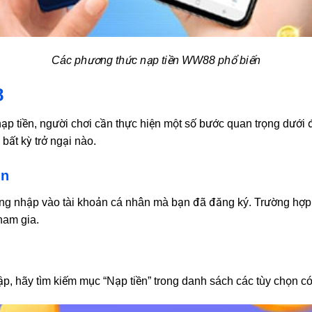
Các phương thức nạp tiền WW88 phổ biến
8
ạp tiền, người chơi cần thực hiện một số bước quan trọng dưới
bất kỳ trở ngại nào.
ản
 nhập vào tài khoản cá nhân mà bạn đã đăng ký. Trường hợp b
ham gia.
ập, hãy tìm kiếm mục “Nạp tiền” trong danh sách các tùy chọn c