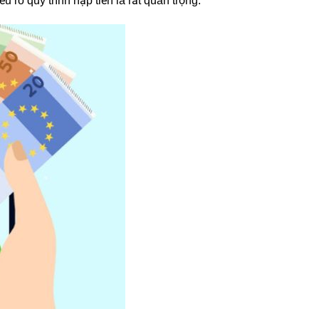
 rõ quy trình nạp tiền là rất quan trọng.