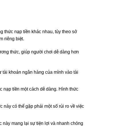
 thức nạp tiền khác nhau, tùy theo sở
 riêng biệt.
ương thức, giúp người chơi dễ dàng hơn
từ tài khoản ngân hàng của mình vào tài
c nạp tiền một cách dễ dàng. Hình thức
c này có thể gặp phải một số rủi ro về việc
c này mang lại sự tiện lợi và nhanh chóng