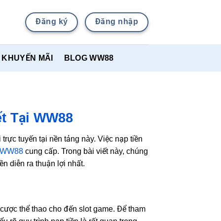
Đăng ký
Đăng nhập
KHUYẾN MÃI
BLOG WW88
ết Tại WW88
rực tuyến tại nền tảng này. Việc nạp tiền
WW88
cung cấp. Trong bài viết này, chúng
ền diễn ra thuận lợi nhất.
, cược thể thao cho đến slot game. Để tham