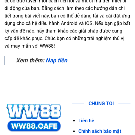
cược trực tuyến một cách tiện lợi và mượt mà trên thiết bị
di động của bạn. Bằng cách làm theo các hướng dẫn chi
tiết trong bài viết này, bạn có thể dễ dàng tải và cài đặt ứng
dụng cho cả hệ điều hành Android và iOS. Nếu bạn gặp bất
kỳ vấn đề nào, hãy tham khảo các giải pháp được cung
cấp để khắc phục. Chúc bạn có những trải nghiệm thú vị
và may mắn với WW88!
Xem thêm:
Nạp tiền
CHÚNG TÔI
Liên hệ
Chính sách bảo mật