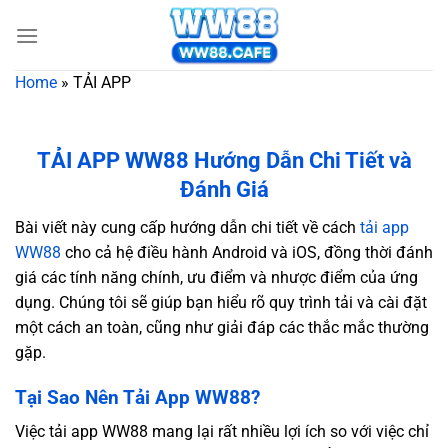
Bỏ
qua
nội
Home
»
TẢI APP
dung
TẢI APP WW88 Hướng Dẫn Chi Tiết và
Đánh Giá
Bài viết này cung cấp hướng dẫn chi tiết về cách
tải app
WW88
cho cả hệ điều hành Android và iOS, đồng thời đánh
giá các tính năng chính, ưu điểm và nhược điểm của ứng
dụng. Chúng tôi sẽ giúp bạn hiểu rõ quy trình tải và cài đặt
một cách an toàn, cũng như giải đáp các thắc mắc thường
gặp.
Tại Sao Nên Tải App WW88?
Việc tải app WW88 mang lại rất nhiều lợi ích so với việc chỉ