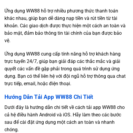
Ứng dụng WW88 hỗ trợ nhiều phương thức thanh toán
khác nhau, giúp bạn dễ dàng nạp tiền và rút tiền từ tài
khoản. Các giao dịch được thực hiện một cách an toàn và
bảo mật, đảm bảo thông tin tài chính của bạn được bảo
vệ.
Ứng dụng WW88 cung cấp tính năng hỗ trợ khách hàng
trực tuyến 24/7, giúp bạn giải đáp các thắc mắc và giải
quyết các vấn đề gặp phải trong quá trình sử dụng ứng
dụng. Bạn có thể liên hệ với đội ngũ hỗ trợ thông qua chat
trực tiếp, email, hoặc điện thoại.
Hướng Dẫn Tải App WW88 Chi Tiết
Dưới đây là hướng dẫn chi tiết về cách tải app WW88 cho
cả hệ điều hành Android và iOS. Hãy làm theo các bước
sau để cài đặt ứng dụng một cách an toàn và nhanh
chóng.