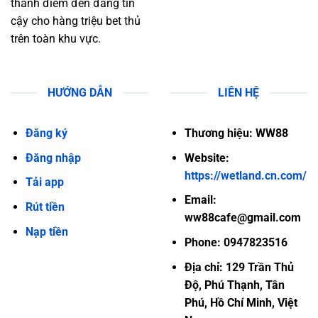
thành điểm đến đáng tin
cậy cho hàng triệu bet thủ
trên toàn khu vực.
HƯỚNG DẪN
LIÊN HỆ
Đăng ký
Thương hiệu: WW88
Đăng nhập
Website:
https://wetland.cn.com/
Tải app
Email:
Rút tiền
ww88cafe@gmail.com
Nạp tiền
Phone: 0947823516
Địa chỉ: 129 Trần Thủ
Độ, Phú Thạnh, Tân
Phú, Hồ Chí Minh, Việt