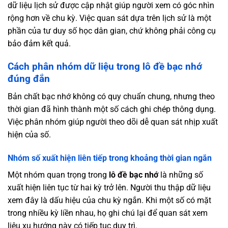
dữ liệu lịch sử được cập nhật giúp người xem có góc nhìn
rộng hơn về chu kỳ. Việc quan sát dựa trên lịch sử là một
phần của tư duy số học dân gian, chứ không phải công cụ
bảo đảm kết quả.
Cách phân nhóm dữ liệu trong lô đề bạc nhớ
đúng đắn
Bản chất bạc nhớ không có quy chuẩn chung, nhưng theo
thời gian đã hình thành một số cách ghi chép thông dụng.
Việc phân nhóm giúp người theo dõi dễ quan sát nhịp xuất
hiện của số.
Nhóm số xuất hiện liên tiếp trong khoảng thời gian ngắn
Một nhóm quan trọng trong
lô đề bạc nhớ
là những số
xuất hiện liên tục từ hai kỳ trở lên. Người thu thập dữ liệu
xem đây là dấu hiệu của chu kỳ ngắn. Khi một số có mặt
trong nhiều kỳ liền nhau, họ ghi chú lại để quan sát xem
liệu xu hướng này có tiếp tục duy trì.