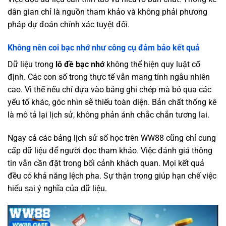
dân gian chỉ là nguồn tham khảo và không phải phương
pháp dự đoán chính xác tuyệt đối.
Không nên coi bạc nhớ như công cụ đảm bảo kết quả
Dữ liệu trong
lô đề bạc nhớ
không thể hiện quy luật cố
định. Các con số trong thực tế vẫn mang tính ngẫu nhiên
cao. Vì thế nếu chỉ dựa vào bảng ghi chép mà bỏ qua các
yếu tố khác, góc nhìn sẽ thiếu toàn diện. Bản chất thống kê
là mô tả lại lịch sử, không phản ánh chắc chắn tương lai.
Ngay cả các bảng lịch sử số học trên WW88 cũng chỉ cung
cấp dữ liệu để người đọc tham khảo. Việc đánh giá thông
tin vẫn cần đặt trong bối cảnh khách quan. Mọi kết quả
đều có khả năng lệch pha. Sự thận trọng giúp hạn chế việc
hiểu sai ý nghĩa của dữ liệu.