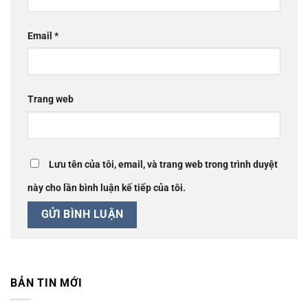
Email
*
Trang web
Lưu tên của tôi, email, và trang web trong trình duyệt
này cho lần bình luận kế tiếp của tôi.
BẢN TIN MỚI