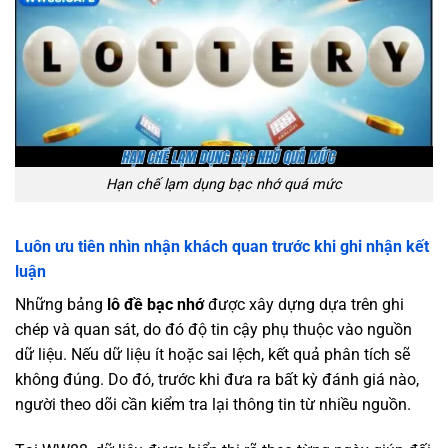
Hạn chế lạm dụng bạc nhớ quá mức
Luôn ưu tiên nhìn nhận khách quan trước khi ghi nhận kết
luận
Những bảng
lô đề bạc nhớ
được xây dựng dựa trên ghi
chép và quan sát, do đó độ tin cậy phụ thuộc vào nguồn
dữ liệu. Nếu dữ liệu ít hoặc sai lệch, kết quả phân tích sẽ
không đúng. Do đó, trước khi đưa ra bất kỳ đánh giá nào,
người theo dõi cần kiểm tra lại thông tin từ nhiều nguồn.