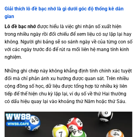
Giải thích lô đề bạc nhớ là gì dưới góc độ thống kê dân
gian
Lô đề bạc nhớ
được hiểu là việc ghi nhận số xuất hiện
trong nhiều ngày rồi đối chiếu để xem liệu có sự lặp lại hay
không. Người ghi bảng sẽ so sánh ngày về của từng con số
với các ngày trước đó để rút ra mối liên hệ mang tính kinh
nghiệm.
Những ghi chép này không khẳng định tính chính xác tuyệt
đối mà chỉ phản ánh xu hướng được quan sát. Trên nhiều
cộng đồng số học, dữ liệu được tổng hợp từ nhiều kỳ liên
tiếp để thể hiện chu kỳ lặp lại, ví dụ số về thứ Hai thường
có dấu hiệu quay lại vào khoảng thứ Năm hoặc thứ Sáu.